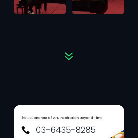
7
The Resonance of Art, Inspiration Beyond Time.
03-6435-8285
